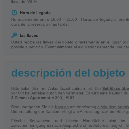
llave del WI-FI.
Hora de llegada
Normalemente entre 16:00 – 21:00 . Horas de llegada diferente
durante la reserva o más tarde.
las llaves
Usted recibe las llaves del objeto directamente en el lugar (di
posible a petición. Eventualmente el alquilador demanda una cau
su partida.
Cambio de personas
En caso de un cambio de personas durante su reserva habrá ga
descripción del objeto
por persona. Si necesita un resguardo esto será disponible con e
Limpia
Bitte teilen Sie Ihre Ankunftszeit zeitnah mit. Die
Schlüsselüb
El objeto sera limpiado regularmente en su ausencia.
vor Ort bei Anreise durch den Vermieter.
Es wird eine Kaution d
3 Zimmer Apartment
= 300,- EUR
Ropa de cama / Toallas
Bitte übergeben Sie die
Kaution
am Anreisetag
direkt dem Vermie
La ropa de cama y las toall seran ponido a su disponbilidad
Die Erstattung der Kaution erfolgt am Abreisetag bzw. bei Rückg
cambiado cada cuarto día sin embargo las toallas seran cambi
principio de su estadía.
Frische Bettwäsche und frische Handtücher sind im E
Zwischenreinigung ist nach Absprache ohne Aufpreis möglich. S