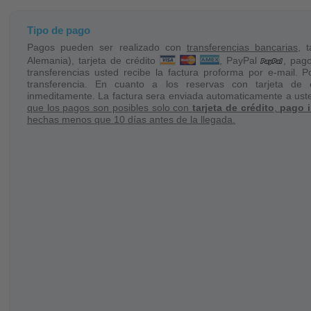
De la estación de metro „Peiner Str.“ uste
metro „Kröpcke“ en metro no. 1, 2, 8, 18.
Tipo de pago
Pagos pueden ser realizado con
transferencias bancarias
, 
Conexión en taxi:
Alemania), tarjeta de crédito
, PayPal
, pag
transferencias usted recibe la factura proforma por e-mail. P
Check-in 3,90 EUR + aprox. 2,30 EUR po
transferencia. En cuanto a los reservas con tarjeta de c
inmeditamente. La factura sera enviada automaticamente a ust
precios facultativos).
que los pagos son posibles solo con
tarjeta de crédito
,
pago 
hechas menos que 10 días antes de la llegada.
Usted puede reservar un taxi directa
hannover.de
Servicio del transporte (max. 4 per
hasta el objeto:
A petición le reservamos un servicio del t
hasta el objeto y la vuelta.
Precio: 1-3 personas – 70,- EUR por vi