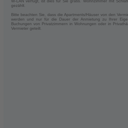
Su estadía
W-LAN verfügt, ist dies für Sie gratis. Wohnzimmer mit Schla
gezählt.
Solo el número de personas reservado está permitido quedarse e
Bitte beachten Sie, dass die Apartments/Häuser von den Vermi
werden und nur für die Dauer der Anmietung zu Ihrer Eige
Buchungen von Privatzimmern in Wohnungen oder in Privathäu
Vermieter geteilt.