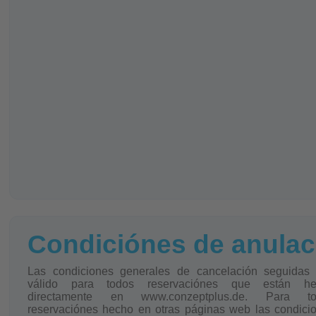
efectivo directamente al conductor.
Precio: 1-4 personas – 90,- EUR por vi
efectivo directamente al conductor.
Más vínculos útiles:
Deutsche Bahn
Aéropuerto de Hanóver
Condiciónes de anulac
Las condiciones generales de cancelación seguidas
válido para todos reservaciónes que están he
directamente en www.conzeptplus.de. Para to
reservaciónes hecho en otras páginas web las condici