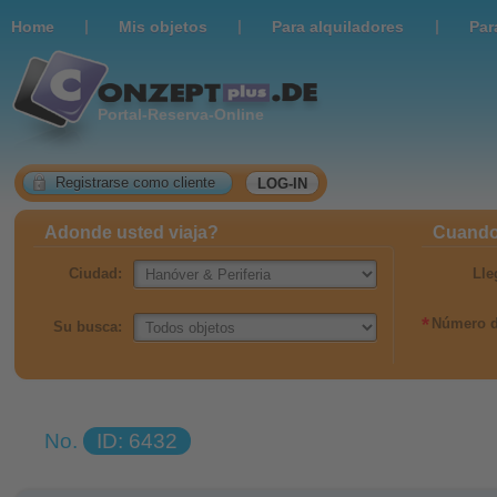
|
|
|
Home
Мis objetos
Para alquiladores
Par
Portal-Reserva-Online
Registrarse como cliente
LOG-IN
Adonde usted viaja?
Cuando 
Ciudad:
Lle
*
Número d
Su busca:
No.
ID: 6432