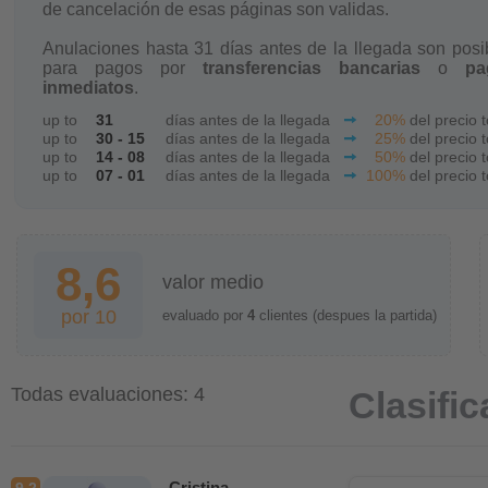
de cancelación de esas páginas son validas.
Anulaciones hasta 31 días antes de la llegada son posi
para pagos por
transferencias bancarias
o
pa
inmediatos
.
up to
31
días antes de la llegada
20%
del precio t
up to
30 - 15
días antes de la llegada
25%
del precio t
up to
14 - 08
días antes de la llegada
50%
del precio t
up to
07 - 01
días antes de la llegada
100%
del precio t
8,6
valor medio
por 10
evaluado por
4
clientes (despues la partida)
Todas evaluaciones: 4
Clasifi
Cristina