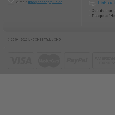
e-mail:
info@conzeptplus.de
Links úti
Calendario de l
Transporte / Ho
© 1999 - 2026 by CONZEPTplus OHG