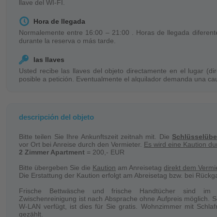
llave del WI-FI.
Hora de llegada
Normalemente entre 16:00 – 21:00 . Horas de llegada diferente
durante la reserva o más tarde.
las llaves
Usted recibe las llaves del objeto directamente en el lugar (di
posible a petición. Eventualmente el alquilador demanda una cau
su partida.
Cambio de personas
En caso de un cambio de personas durante su reserva habrá ga
descripción del objeto
por persona. Si necesita un resguardo esto será disponible con e
Bitte teilen Sie Ihre Ankunftszeit zeitnah mit. Die
Schlüsselüb
Limpia
vor Ort bei Anreise durch den Vermieter.
Es wird eine Kaution d
2 Zimmer Apartment
= 200,- EUR
El objeto sera limpiado regularmente en su ausencia.
Bitte übergeben Sie die
Kaution
am Anreisetag
direkt dem Vermie
Ropa de cama / Toallas
Die Erstattung der Kaution erfolgt am Abreisetag bzw. bei Rückg
La ropa de cama y las toall seran ponido a su disponbilidad
Frische Bettwäsche und frische Handtücher sind im E
cambiado cada cuarto día sin embargo las toallas seran cambi
Zwischenreinigung ist nach Absprache ohne Aufpreis möglich. S
principio de su estadía.
W-LAN verfügt, ist dies für Sie gratis. Wohnzimmer mit Schla
gezählt.