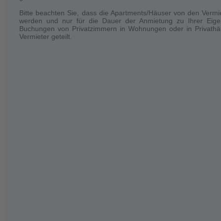
Su estadía
Solo el número de personas reservado está permitido quedarse e
Bitte beachten Sie, dass die Apartments/Häuser von den Vermi
werden und nur für die Dauer der Anmietung zu Ihrer Eige
Buchungen von Privatzimmern in Wohnungen oder in Privathäu
Vermieter geteilt.