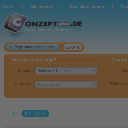
|
|
|
Home
Мis objetos
Para alquiladores
Par
Portal-Reserva-Online
Registrarse como cliente
LOG-IN
Adonde usted viaja?
Cuando 
Ciudad:
Lle
*
Número d
Su busca:
No.
ID: 7205