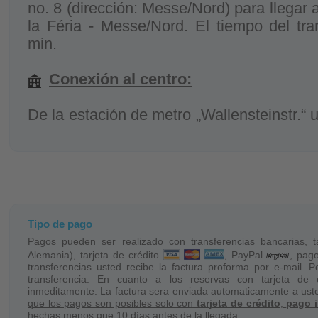
no. 8 (dirección: Messe/Nord) para llegar a
la Féria - Messe/Nord. El tiempo del tra
min.
Conexión al centro:
De la estación de metro „Wallensteinstr.“ u
de metro „Kröpcke“ en metro no. 3, 7.
Conexión en taxi:
Check-in 3,90 EUR + aprox. 2,30 EUR po
precios facultativos).
Tipo de pago
Pagos pueden ser realizado con
transferencias bancarias
, 
Usted puede reservar un taxi directa
Alemania), tarjeta de crédito
, PayPal
, pag
transferencias usted recibe la factura proforma por e-mail. P
hannover.de
transferencia. En cuanto a los reservas con tarjeta de c
inmeditamente. La factura sera enviada automaticamente a ust
que los pagos son posibles solo con
tarjeta de crédito
,
pago 
Servicio del transporte (max. 4 per
hechas menos que 10 días antes de la llegada.