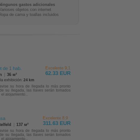
Ningunos gastos adicionales
Varioses objetos con internet
Ropa de cama y toallas incluidos
t de 1 hab.
Excelente 9,1
62.33 EUR
n
|
36 м²
la exhibición:
24 km
 avise su hora de llegada lo más pronto
 de su llegada, las llaves serán tomados
el alojamiento...
sa
Excelente 8,9
311.63 EUR
elfeld
|
137 м²
 avise su hora de llegada lo más pronto
 de su llegada, las llaves serán tomados
el alojamiento...