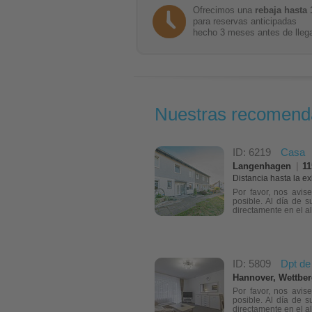
Ofrecimos una
rebaja hasta
para reservas anticipadas
hecho 3 meses antes de lleg
Nuestras recomend
ID: 6219
Casa
Langenhagen
|
11
Distancia hasta la ex
Por favor, nos avis
posible. Al día de s
directamente en el al
ID: 5809
Dpt de
Hannover, Wettbe
Por favor, nos avis
posible. Al día de s
directamente en el al