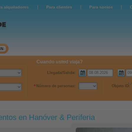
|
|
|
ra alquiladores
Para clientes
Para socios
IN
Cuando usted viaja?
-
Llegada/Salida:
*
Número de personas:
Objeto ID:
ntos en Hanóver & Periferia