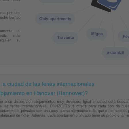
ros portales
mucho tiempo
tamente al
esita más
quiler su
a ciudad de las ferias internacionales
lojamiento en Hanover (Hannover)?
a su disposición alojamientos muy diversos. Igual si usted está busca
nte las ferias internacionales, CONZEPTplus ofrece para cada tipo de hu
artamentos privados son una muy buena alternativa más que a los hoteles 
itación de hotel. Además, cada apartamento privado tiene su propio charme.
dad de habitaciones privadas para todos los huéspedes incluido los de baj