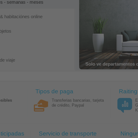
es - semanas - meses
 habitaciónes online
bjetos
de viaje
Reservas con confirmac
Tipos de paga
Raiting
osibles
Transferias bancarias, tarjeta
E
de crédito, Paypal
G
K
ticipadas
Servicio de transporte
Ningu