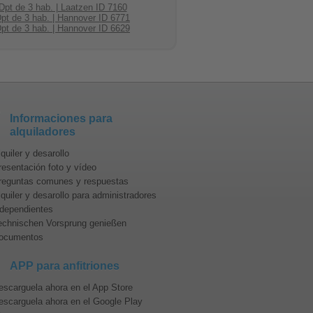
Dpt de 3 hab. | Laatzen ID 7160
pt de 3 hab. | Hannover ID 6771
pt de 3 hab. | Hannover ID 6629
ran grupo de viaje?
 ciudad ofreciendo el mejor confort
importantes & lugares
Informaciones para
 estado del norte.
alquiladores
 tenía lugar desde hace una década.
quiler y desarollo
uentemente un verdadero éxito. Desde
resentación foto y vídeo
 este recinto ferial (
Messegelände
NA, EuroBLECH, EuroTier, DOMOTEX,
reguntas comunes y respuestas
uales de las grandes empresas o es
lquiler y desarollo para administradores
ndependientes
echnischen Vorsprung genießen
ver) tiene mucho más para ofrecer:
ocumentos
e
. Los caminos para trotar guían por
 que vuelven la excursión más ideal
APP para anfitriones
escarguela ahora en el App Store
los jardines de Herrenhausen). Esta
rten
escarguela ahora en el Google Play
(fiesta pequeña en el gran jardín)
astillo de Herrenhausen). Es posible