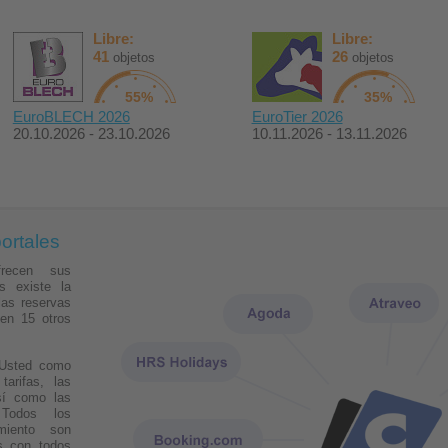
Libre:
Libre:
41
26
objetos
objetos
55%
35%
EuroBLECH 2026
EuroTier 2026
20.10.2026 - 23.10.2026
10.11.2026 - 13.11.2026
ortales
frecen sus
s existe la
las reservas
en 15 otros
– Usted como
tarifas, las
sí como las
 Todos los
iento son
s con todos