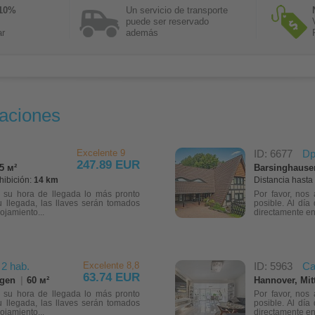
 10%
Un servicio de transporte
puede ser reservado
ar
además
aciones
Excelente 9
ID: 6677
Dp
247.89 EUR
5 м²
Barsinghause
hibición:
14 km
Distancia hasta 
e su hora de llegada lo más pronto
Por favor, nos
u llegada, las llaves serán tomados
posible. Al día
ojamiento...
directamente en 
 2 hab.
Excelente 8,8
ID: 5963
Ca
63.74 EUR
rgen
|
60 м²
Hannover, Mitt
e su hora de llegada lo más pronto
Por favor, nos
u llegada, las llaves serán tomados
posible. Al día
ojamiento...
directamente en 