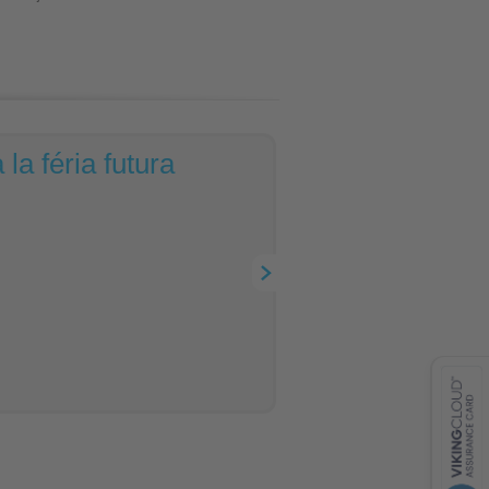
la féria futura
contacts
feedback
VISA
MasterCard