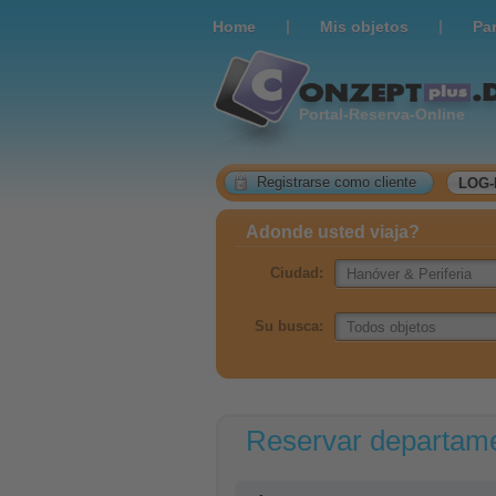
|
|
Home
Мis objetos
Pa
Portal-Reserva-Online
Registrarse como cliente
LOG-
Adonde usted viaja?
Ciudad:
Su busca:
Reservar departame