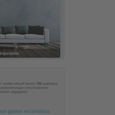
iónes inmediatas
s wurden aktuell bereits
750
qualitative
astbewertungen verschiedenster
riterien abgegeben
nos gastos escondidos