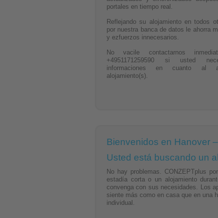
portales en tiempo real.
Reflejando su alojamiento en todos ot
por nuestra banca de datos le ahorra 
y ezfuerzos innecesarios.
No vacile contactarnos inmedia
+4951171259590 si usted nec
informaciones en cuanto al al
alojamiento(s).
Bienvenidos en Hanover – l
Usted está buscando un a
No hay problemas. CONZEPTplus pone 
estadía corta o un alojamiento dura
convenga con sus necesidades. Los ap
siente más como en casa que en una hab
individual.
Asimismo, CONZEPTplus tiene una varie