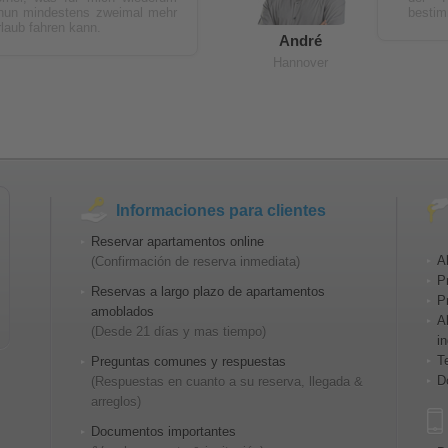
 nun mindestens zweimal mehr
bestim
rlaub fahren kann.
André
Hannover
Informaciones para clientes
Reservar apartamentos online
Al
(Confirmación de reserva inmediata)
P
Reservas a largo plazo de apartamentos
P
amoblados
A
(Desde 21 días y mas tiempo)
i
T
Preguntas comunes y respuestas
D
(Respuestas en cuanto a su reserva, llegada &
arreglos)
Documentos importantes