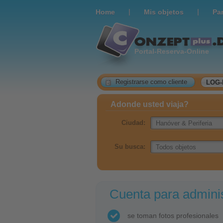
|
|
Home
Мis objetos
Pa
Portal-Reserva-Online
Registrarse como cliente
LOG-
Adonde usted viaja?
Ciudad:
Su busca:
Cuenta para adminis
se toman fotos profesionales