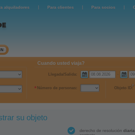
|
|
|
ra alquiladores
Para clientes
Para socios
IN
Cuando usted viaja?
-
Llegada/Salida:
*
Número de personas:
Objeto ID:
trar su objeto
derecho de resolución
diari