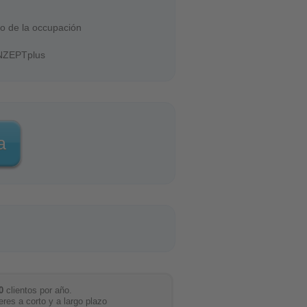
io de la occupación
ONZEPTplus
a
0
clientos por año.
eres a corto y a largo plazo