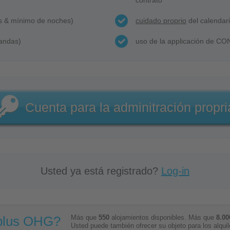
contrato
s & mínimo de noches)
cuidado proprio
del calendar
andas)
uso de la applicación de C
Cuenta para la adminitración propri
Usted ya está registrado?
Log-in
plus OHG?
Más que
550
alojamientos disponibles. Más que
8.00
Usted puede también ofrecer su objeto para los alquil