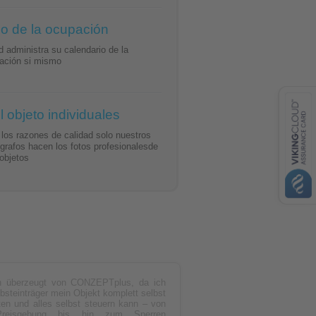
o de la ocupación
contacts
d administra su calendario de la
ación si mismo
feedback
l objeto individuales
 los razones de calidad solo nuestros
ógrafos hacen los fotos profesionalesde
VISA
 objetos
MasterCard
AMEX
Transferencia bancaria
PayPal
in überzeugt von CONZEPTplus, da ich
lbsteinträger mein Objekt komplett selbst
ten und alles selbst steuern kann – von
reisgebung bis hin zum Sperren