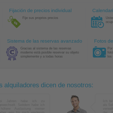
Fijación de precios individual
Calendari
Fije sus proprios precios
Uste
ocup
Sistema de las reservas avanzado
Fotos de
Gracias al sistema de las reservas
Por
moderno está posible reservar su objeto
fot
simplemente y a todas horas
los
s alquiladores dicen de nosotros:
ei Jahren habe ich zu
Ich b
wechselt. Seitdem habe ich
als Se
höhere Auslastung meiner
verwal
rher, was für mich wiederum
der P