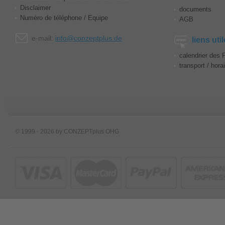
Disclaimer
documents
Numéro de téléphone / Equipe
AGB
e-mail:
info@conzeptplus.de
liens uti
calendrier des 
transport / hora
© 1999 - 2026 by CONZEPTplus OHG