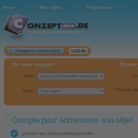
|
|
|
Home
Мes objets
Propriétaires
Portail-Reservation-Online
Enregistrer comme client
LOG-IN
Où vous voyagez?
Quand 
Ville:
Ar
*
Numéro de
Objet:
Compte pour administrer son objet
prendre des photos professionnelles