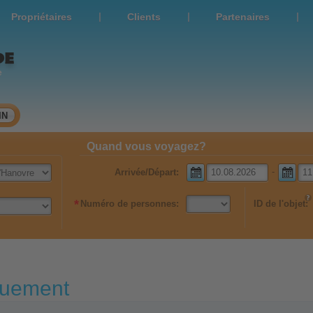
|
|
|
Propriétaires
Clients
Partenaires
e
IN
Quand vous voyagez?
-
Arrivée/Départ:
*
Numéro de personnes:
ID de l'objet:
ouement