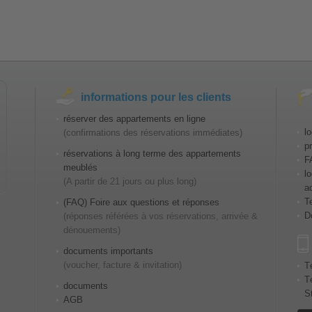
informations pour les clients
réserver des appartements en ligne
l
(confirmations des réservations immédiates)
p
réservations à long terme des appartements
F
meublés
l
(A partir de 21 jours ou plus long)
a
T
(FAQ) Foire aux questions et réponses
D
(réponses référées à vos réservations, arrivée &
dénouements)
documents importants
(voucher, facture & invitation)
T
T
documents
S
AGB