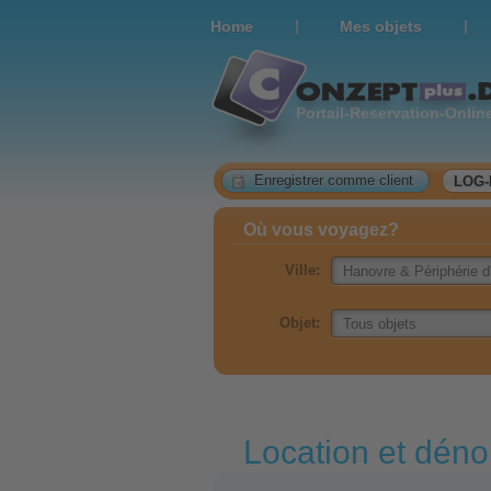
|
|
Home
Мes objets
Portail-Reservation-Onlin
Enregistrer comme client
LOG-
Où vous voyagez?
Ville:
Objet:
Location et dén