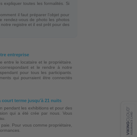
xpliquer toutes les formalités. Si
comment il faut préparer l’objet pour
le rendez-vous de photo les photos
otre registre et il est prêt pour des
otre entreprise
entre le locataire et le propriétaire.
orrespondant et le rendre à notre
pendant pour tous les participants.
nts qui pourraient être connectés
contacts
feedback
à court terme jusqu’à 21 nuits
n pendant les exhibitions et pour des
rsion qui a été crée par nous. Vous
au.
qui paie. Pour vous comme propriétaire,
VISA
rformances.
MasterCard