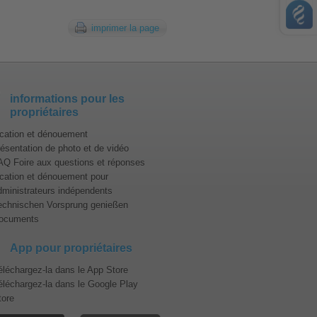
AMEX
virement
imprimer la page
PayPal
informations pour les
propriétaires
ocation et dénouement
résentation de photo et de vidéo
AQ Foire aux questions et réponses
ocation et dénouement pour
dministrateurs indépendents
echnischen Vorsprung genießen
ocuments
App pour propriétaires
éléchargez-la dans le App Store
éléchargez-la dans le Google Play
tore