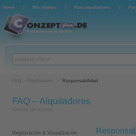
|
|
|
Home
Мis objetos
Para alquiladores
Par
Portal-Reserva-Online
palabra clave
FAQ – Alquiladores
>
Responsabilidad
FAQ – Alquiladores
Centro de ayuda
Responsab
Registración & Visualización