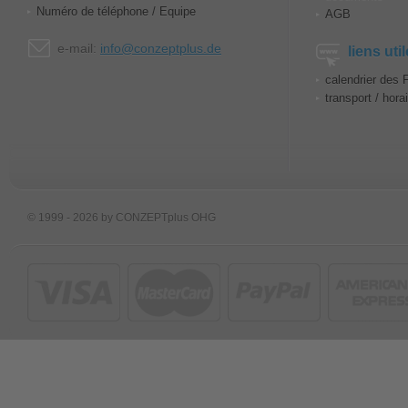
Numéro de téléphone / Equipe
AGB
e-mail:
info@conzeptplus.de
liens uti
calendrier des 
transport / hora
© 1999 - 2026 by CONZEPTplus OHG