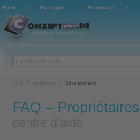
|
|
|
Home
Мes objets
Propriétaires
Portail-Reservation-Online
mot de recherche
FAQ – Propriétaires
>
Décaissement
FAQ – Propriétaires
centre d'aide