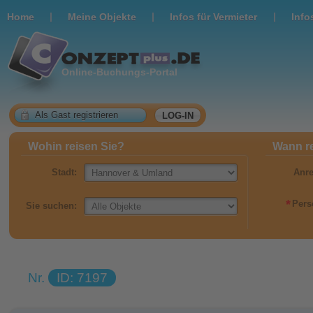
|
|
|
Home
Meine Objekte
Infos für Vermieter
Info
Online-Buchungs-Portal
Als Gast registrieren
LOG-IN
Wohin reisen Sie?
Wann re
Stadt:
Anre
*
Pers
Sie suchen:
Nr.
ID: 7197