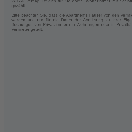
W-LAN verfügt, ist dies für Sie gratis. Wohnzimmer mit Schla
Nacht gewechselt, die Handtücher jede zweite Nacht oder
gezählt.
bereitgestellt.
Bitte beachten Sie, dass die Apartments/Häuser von den Vermi
werden und nur für die Dauer der Anmietung zu Ihrer Eige
Aufenthalt
Buchungen von Privatzimmern in Wohnungen oder in Privathäu
Nur die gebuchte Personenanzahl darf das Objekt nutzen.
Vermieter geteilt.