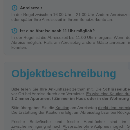
Anreisezeit
In der Regel zwischen 16:00 Uhr – 21:00 Uhr. Andere Anreiseze
oder später Ihre Anreisezeit in Ihrem Benutzerkonto an.
Ist eine Abreise nach 11 Uhr möglich?
In der Regel ist die Abreisezeit bis 11:00 Uhr morgens. Wenn de
Abreise möglich. Falls am Abreisetag andere Gäste anreisen, is
könnten.
Schlüssel
Sie bekommen den Objektschlüssel direkt im Objekt am Anreise
Objektbeschreibung
erhoben werden. Diese erhalten sie am Abreisetag zurück.
Personenwechsel
Im Fall eines Personenwechsels während der Buchungsdauer 
Bitte teilen Sie Ihre Ankunftszeit zeitnah mit. Die
Schlüsselüb
und Handtücherwechsel. Wenn nötig, ist eine Quittung über die b
vor Ort bei Anreise durch den Vermieter.
Es wird eine Kaution d
1 Zimmer Apartment / Zimmer im Haus oder in der Wohnung
Reinigung
Bitte übergeben Sie die
Kaution
am Anreisetag
direkt dem Vermie
Die Reinigung des Objektes wird regelmäßig in Ihrer Abwesenhei
Die Erstattung der Kaution erfolgt am Abreisetag bzw. bei Rückg
Frische Bettwäsche und frische Handtücher sind im E
Bettwäsche / Handtücher
Zwischenreinigung ist nach Absprache ohne Aufpreis möglich. S
Bettwäsche und Handtücher werden bereitgestellt und regelmäß