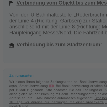
Verbindung vom Objekt bis zum Mes
Von der U-Bahnhaltestelle „Roderbruchm
der Linie 4 (Richtung: Garbsen) zur Statio
anschließend mit der Linie 8 (Richtung: 
Haupteingang Messe/Nord. Die Fahrtzeit be
Verbindung bis zum Stadtzentrum:
Von der U-Bahnhaltestelle „Roderbruchm
der Linie 4 direkt zum Stadtzentru
„Kröpcke“).
Zahlungsarten
Verbindung mit dem Taxi:
Wir bieten Ihnen folgende Zahlungsarten an:
Banküberweisung
, Sofortüberweisung
. Bei Banküberweisung erhalten S
per E-Mail zugesandt. Bitte beachten Sie das Zahlungsziel. B
Einchecken 3,90 EUR + ca. 2,30 EUR pr
diese gleich bei der Buchung mit dem Rechnungsbetrag belast
handelt es sich um unverbindliche Angabe
Abreise an Ihre E-Mail Adresse automatisch zugesandt.
Bitte b
10 Tage vor Anreise nur Zahlungen mit einer
Kreditkarte
,
möglich sind.