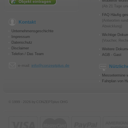
Möblierte Wohnu
Objekt eintragen
(Ab 21 Tage und
FAQ Häufig ges
(Antworten run
Kontakt
Abwicklung)
Unternehmensgeschichte
Wichtige Doku
Impressum
(Voucher, Rech
Datenschutz
Disclaimer
Weitere Dokum
Telefon / Das Team
AGB - Gast
e-mail:
info@conzeptplus.de
Nützlich
Messetermine w
Fahrplan von H
© 1999 - 2026 by CONZEPTplus OHG