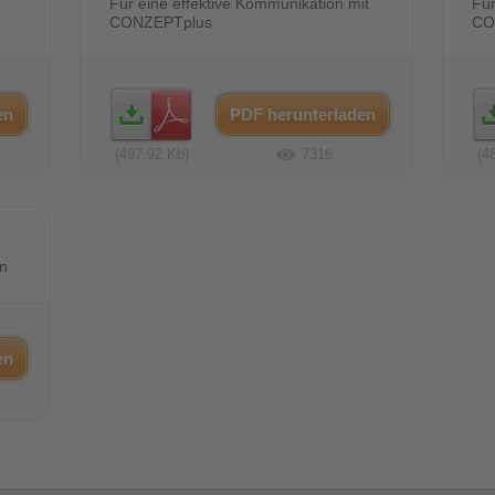
Für eine effektive Kommunikation mit
Für
CONZEPTplus
CO
aden
en
PDF herunterladen
(497.92 Kb)
7316
(4
en
en