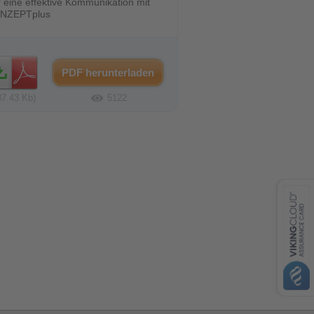
 eine effektive Kommunikation mit
NZEPTplus
PDF herunterladen
87.43 Kb)
5122
contacts
feedback
VISA
MasterCard
AMEX
Banküberweisung
PayPal