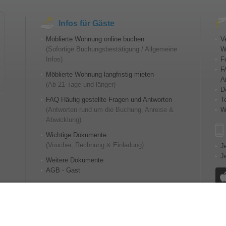
Infos für Gäste
Möblierte Wohnung online buchen
V
(Sofortige Buchungsbestätigung / Allgemeine
W
Infos)
F
F
Möblierte Wohnung langfristig mieten
A
(Ab 21 Tage und länger)
D
FAQ Häufig gestellte Fragen und Antworten
T
(Antworten rund um die Buchung, Anreise &
W
Abwicklung)
Wichtige Dokumente
(Voucher, Rechnung & Einladung)
J
J
Weitere Dokumente
AGB - Gast
Nützliche Links
Messetermine weltweit
Fahrplan von Hannover
K