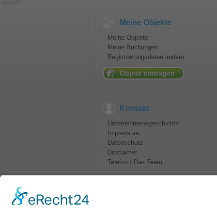
Meine Objekte
Meine Objekte
Meine Buchungen
Registrierungsdaten ändern
Objekt eintragen
Kontakt
Unternehmensgeschichte
Impressum
Datenschutz
Disclaimer
Telefon / Das Team
e-mail:
info@conzeptplus.de