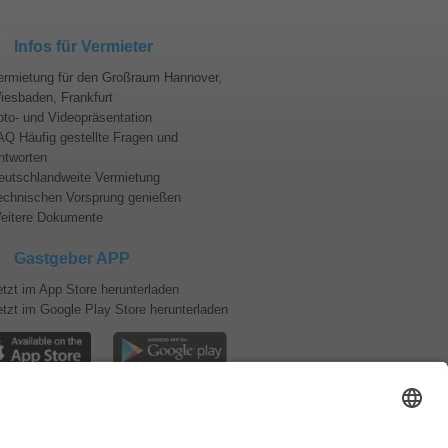
Infos für Vermieter
ermietung für den Großraum Hannover,
iesbaden, Frankfurt
oto- und Videopräsentation
AQ Häufig gestellte Fragen und
ntworten
eutschlandweite Vermietung
echnischen Vorsprung genießen
eitere Dokumente
Gastgeber APP
etzt im App Store herunterladen
etzt im Google Play Store herunterladen
Infos für Partner
omfortvariante für Reiseagenturen