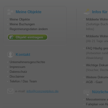
Meine Objekte
Infos fü
Meine Objekte
Möblierte Wohn
Meine Buchungen
(Sofortige Buch
Registrierungsdaten ändern
Infos)
Möblierte Wohnu
Objekt eintragen
(Ab 21 Tage und
FAQ Häufig ges
(Antworten run
Kontakt
Abwicklung)
Unternehmensgeschichte
Wichtige Doku
Impressum
(Voucher, Rech
Datenschutz
Disclaimer
Weitere Dokum
Telefon / Das Team
AGB - Gast
e-mail:
info@conzeptplus.de
Nützlich
Messetermine w
Fahrplan von H