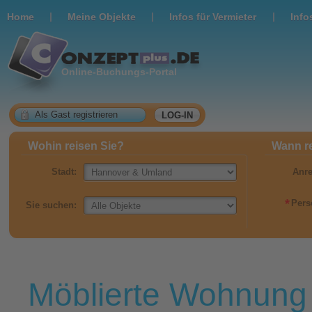
|
|
|
Home
Meine Objekte
Infos für Vermieter
Info
Online-Buchungs-Portal
Als Gast registrieren
LOG-IN
Wohin reisen Sie?
Wann re
Stadt:
Anre
*
Pers
Sie suchen:
Möblierte Wohnung l