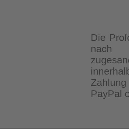
Die Prof
nach V
zugesa
innerha
Zahlung 
PayPal o