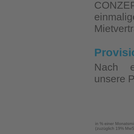
CONZEP
einmali
Mietvert
Provisi
Nach e
unsere P
in % einer Monatsmi
(zuzüglich 19% MwS