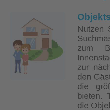
Objekt
Nutzen S
Suchmas
zum Be
Innenst
zur näch
den Gäs
die grö
bieten.
die Objek