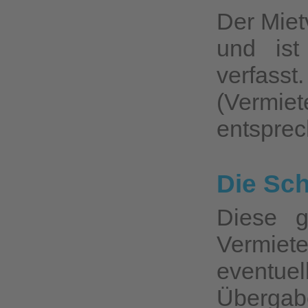
Der Mietv
und ist
verfasst
(Verm
entsprec
Die Sc
Diese g
Vermiet
eventu
Übergabe