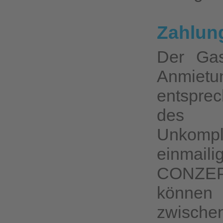
Zahlun
Der Gas
Anmietu
entsprec
des V
Unkompl
einmail
CONZEP
können
zwischen