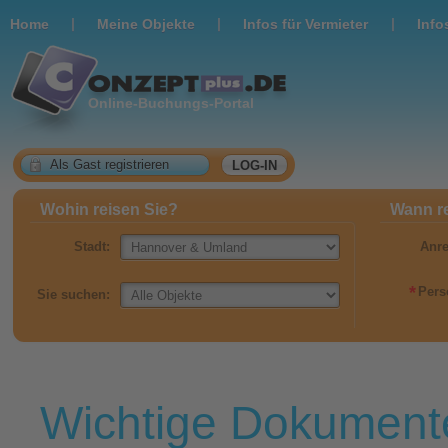
|
|
|
Home
Meine Objekte
Infos für Vermieter
Info
Online-Buchungs-Portal
Als Gast registrieren
LOG-IN
Wohin reisen Sie?
Wann re
Stadt:
Anre
*
Pers
Sie suchen:
Wichtige Dokument