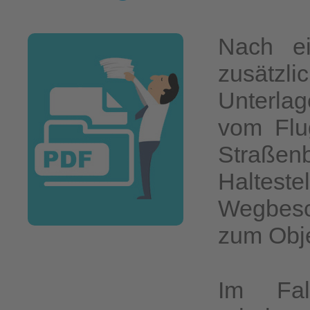
Nach ei
zusätzli
Unterlag
vom Flu
Straße
Haltes
Wegbesch
zum Obje
Im Fall