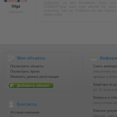
Außerdem ist das freundliche Team von
Olga
CONZEPTplus auch spät abends für mich
erreichbar, falls es Probleme mit den Gästen
Hannover
geben sollte.
Мои объекты
Информа
Посмотреть объекты
Снять меблиро
Посмотреть брони
(посуточно на
Изменить данные регистрации
аренды и опла
Квартира на д
Добавить объект
(от 21 ночи и 
Вопросы и отв
(посуточная а
Контакты
Важные докум
История компании
(ваучер, счёт 