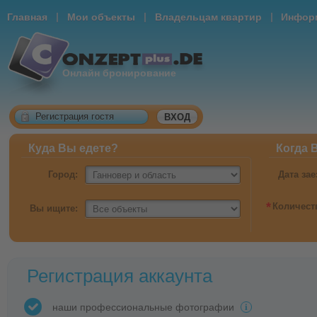
|
|
|
Главная
Мои объекты
Владельцам квартир
Информ
Онлайн бронирование
Регистрация гостя
ВХОД
Куда Вы едете?
Когда 
Город:
Дата зае
*
Количест
Вы ищите:
Регистрация аккаунта
наши профессиональные фотографии