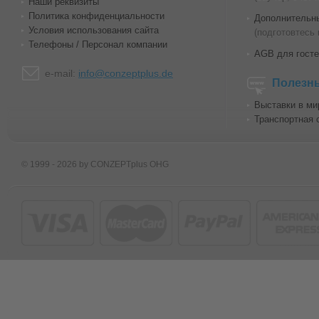
Наши реквизиты
Политика конфиденциальности
Дополнительн
Условия использования сайта
(подготовтесь 
Телефоны / Персонал компании
AGB для госте
e-mail:
info@conzeptplus.de
Полезн
Выставки в ми
Транспортная 
© 1999 - 2026 by CONZEPTplus OHG