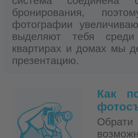
система соединена 
бронирования, поэто
фотографии увеличива
выделяют тебя среди
квартирах и домах мы д
презентацию.
Как п
фотос
Обрати 
возмож