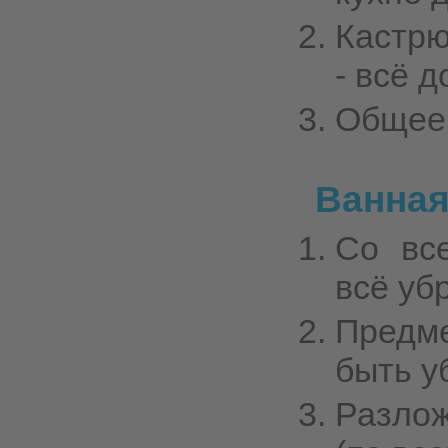
Кастрю
- всё 
Общее 
Ванная
Со вс
всё уб
Предм
быть у
Разло