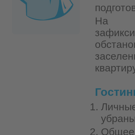
подгото
На с
зафикс
обстано
заселе
квартир
Гостин
Личны
убраны
Общее 