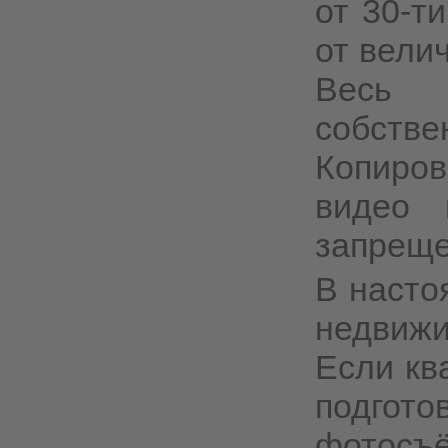
от 30-т
от вели
Весь 
собст
Копиро
видео 
запреще
В насто
недвиж
Если кв
подгот
фотосъё