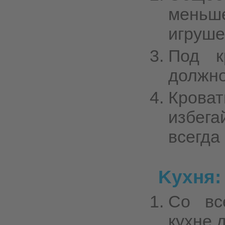
меньш
игруше
Под к
должно
Крова
избег
всегда
Kухня:
Со вс
кухне 