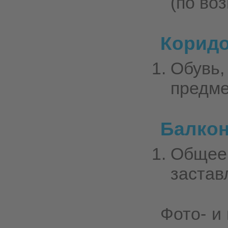
(по во
Коридо
Обувь
предме
Балкон
Общее
застав
Фото- и