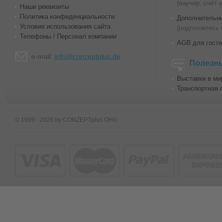
(ваучер, счёт 
Наши реквизиты
Политика конфиденциальности
Дополнительн
Условия использования сайта
(подготовтесь 
Телефоны / Персонал компании
AGB для госте
e-mail:
info@conzeptplus.de
Полезн
Выставки в ми
Транспортная 
© 1999 - 2026 by CONZEPTplus OHG