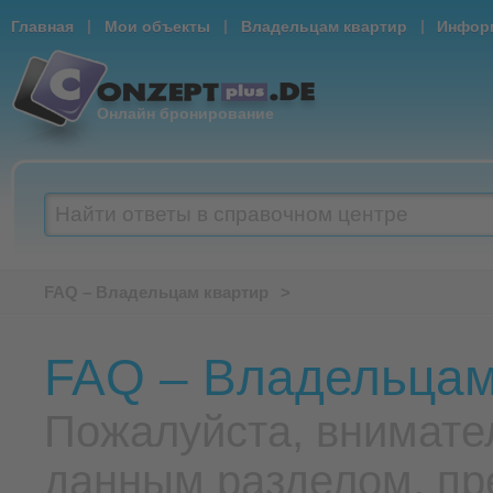
|
|
|
Главная
Мои объекты
Владельцам квартир
Информ
Онлайн бронирование
Найти ответы в справочном центре
FAQ – Владельцам квартир
>
FAQ – Владельцам
Пожалуйста, внимате
данным разделом, пр