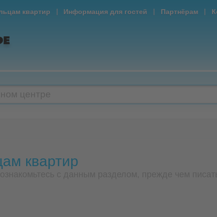
|
|
|
льцам квартир
Информация для гостей
Партнёрам
К
чном центре
цам квартир
ознакомьтесь с данным разделом, прежде чем писать