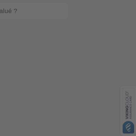
alué ?
contacts
feedback
VISA
MasterCard
AMEX
Банковский перевод