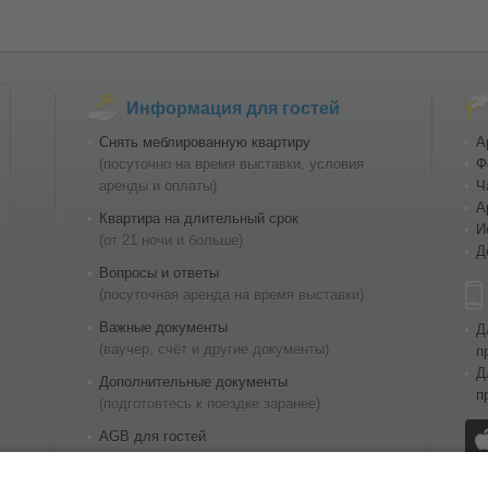
Информация для гостей
Снять меблированную квартиру
А
(посуточно на время выставки, условия
Ф
аренды и оплаты)
Ч
А
Квартира на длительный срок
И
(от 21 ночи и больше)
Д
Вопросы и ответы
(посуточная аренда на время выставки)
Важные документы
Д
(ваучер, счёт и другие документы)
п
Д
Дополнительные документы
п
(подготовтесь к поездке заранее)
AGB для гостей
Полезные ссылки