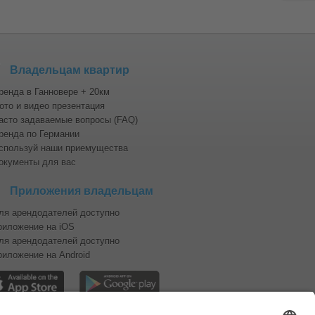
PayPal
Владельцам квартир
ренда в Ганновере + 20км
ото и видео презентация
асто задаваемые вопросы (FAQ)
ренда по Германии
спользуй наши приемущества
окументы для вас
Приложения владельцам
ля арендодателей доступно
риложение на iOS
ля арендодателей доступно
риложение на Android