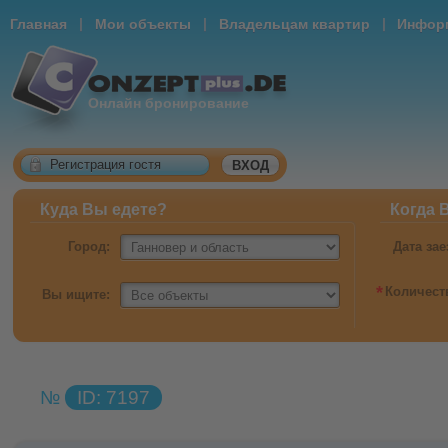
|
|
|
Главная
Мои объекты
Владельцам квартир
Информ
Онлайн бронирование
Регистрация гостя
ВХОД
Куда Вы едете?
Когда 
Город:
Дата зае
*
Количест
Вы ищите:
№
ID: 7197