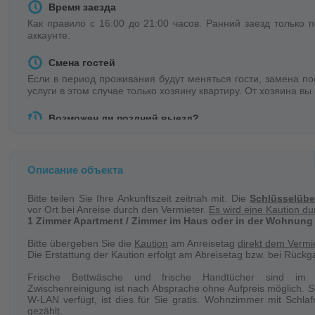
Время заезда
Как правило с 16:00 до 21:00 часов. Ранний заезд только 
аккаунте.
Смена гостей
Если в период проживания будут меняться гости, замена по
услуги в этом случае только хозяину квартиру. От хозяина в
Возможен ли поздний выезд?
Как правило выезд до 11:00 утра. Но с согласия хозяина 
выезд невозможен если в день вашего выезда есть заезд на к
Описание объекта
Ключи + залог
Получаете на квартире в день заезда. Возможен залог в 
Bitte teilen Sie Ihre Ankunftszeit zeitnah mit. Die
Schlüsselüb
квартиры.
vor Ort bei Anreise durch den Vermieter.
Es wird eine Kaution d
1 Zimmer Apartment / Zimmer im Haus oder in der Wohnung
Уборка
Bitte übergeben Sie die
Kaution
am Anreisetag
direkt dem Vermie
Помещения осуществляется хозяевами по возможности кажды
Die Erstattung der Kaution erfolgt am Abreisetag bzw. bei Rückg
Постельное бельё
Frische Bettwäsche und frische Handtücher sind im E
Zwischenreinigung ist nach Absprache ohne Aufpreis möglich. S
и полотенца входят в стоимость проживания. Смена белья 
W-LAN verfügt, ist dies für Sie gratis. Wohnzimmer mit Schla
уже приготовлены в необходимом количестве. Если Вам нео
gezählt.
пожалуйста нам об этом заранее. Возможно эта услуга будет