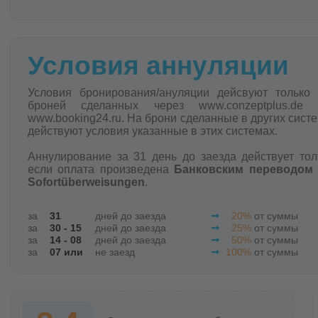
Условия аннуляции
Условия бронирования/ануляции дейсвуют только
броней сделанных через www.conzeptplus.de 
www.booking24.ru. На брони сделанные в других сист
действуют условия указанные в этих системах.
Аннулирование за 31 день до заезда действует тол
если оплата произведена
Банковским переводом
Sofortüberweisungen
.
за
31
дней до заезда
20%
от суммы
за
30 - 15
дней до заезда
25%
от суммы
за
14 - 08
дней до заезда
50%
от суммы
за
07 или
не заезд
100%
от суммы