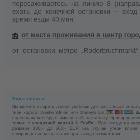
пересаживаетесь на линию 8 (направ
ехать до конечной остановки – вход
время езды 40 мин.
от места проживания в центр горо
от остановки метро „Roderbruchmarkt
центр города без пересадки (остановка 
на такси по городу:
посадка 3,90 
за каждый километр.
Заказ такси по тел. или ONLIN
Виды оплаты
hannover.de
Вы можете выбрать любой удобный для вас способ оплаты
тной картой, WesternUnion или MoneyGram
,
переводом вам будет выслан счёт на оплату. Бронирование
трансфер с аэропорта к месту пр
только с
кредитной картой
&
PayPal
. При заезде на ква
размере 100,- до 500,- EUR (на случай утери ключа
возвращается назад гостям при выезде из квартиры.
Вы можете заказать трансфер (по