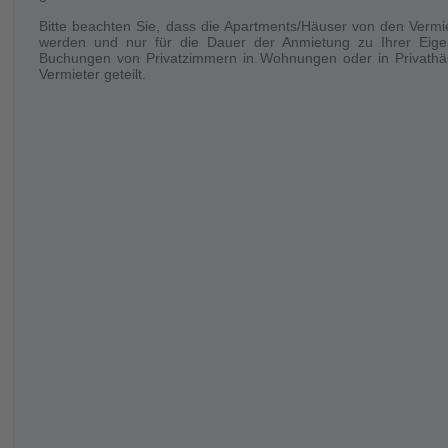
Bitte beachten Sie, dass die Apartments/Häuser von den Vermi
Правила проживания
werden und nur für die Dauer der Anmietung zu Ihrer Eige
Buchungen von Privatzimmern in Wohnungen oder in Privathäu
Кол-во человек проживает только то, которое указано бы
Vermieter geteilt.
выключать свет и отопление при выходе из квартиры.
VISA
При бронировании наша компания предоставляет беспла
Петербурге владеют полной информацией о нашей компании