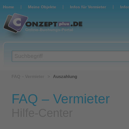
|
|
|
Home
Meine Objekte
Infos für Vermieter
Info
Online-Buchungs-Portal
Suchbegriff
FAQ – Vermieter
>
Auszahlung
FAQ – Vermieter
Hilfe-Center