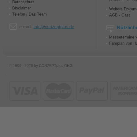
Datenschutz
Disclaimer
Weitere Dokum
Telefon / Das Team
AGB - Gast
e-mail:
info@conzeptplus.de
Nützlich
Messetermine w
Fahrplan von H
© 1999 - 2026 by CONZEPTplus OHG