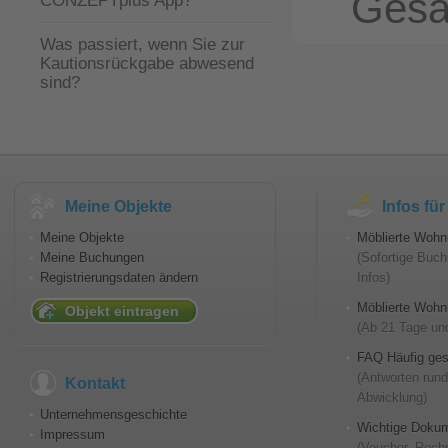
Gesa
CONZEPTplus App?
Was passiert, wenn Sie zur
Kautionsrückgabe abwesend
sind?
Meine Objekte
Infos fü
Meine Objekte
Möblierte Wohn
Meine Buchungen
(Sofortige Buch
Registrierungsdaten ändern
Infos)
Möblierte Wohnu
Objekt eintragen
(Ab 21 Tage und
FAQ Häufig ges
(Antworten run
Kontakt
Abwicklung)
Unternehmensgeschichte
Wichtige Doku
Impressum
(Voucher, Rech