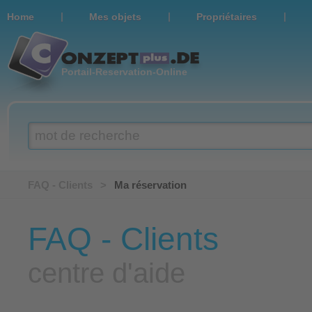
|
|
|
Home
Мes objets
Propriétaires
Portail-Reservation-Online
mot de recherche
FAQ - Clients
>
Ma réservation
FAQ - Clients
centre d'aide