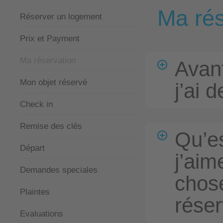
Ma rés
Réserver un logement
Prix et Payment
Ma réservation
Avant
Mon objet réservé
j’ai 
Check in
Remise des clés
Qu’es
Départ
j’aim
Demandes speciales
chos
Plaintes
réser
Evaluations