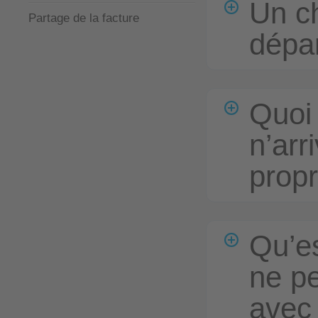
Un ch
Partage de la facture
dépar
Quoi 
n’arr
propr
Qu’es
ne p
avec 