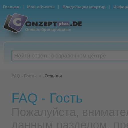
|
|
|
Главная
Мои объекты
Владельцам квартир
Информ
Онлайн бронирование
Найти ответы в справочном центре
FAQ - Гость
>
Отзывы
FAQ - Гость
Пожалуйста, внимате
данным разделом, пр